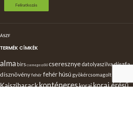
Feliratkozás
ÁSZF
TERMÉK CÍMKÉK
alma
cseresznye
díszfa
birs
datolyaszilva
csemegeszőlő
dísznövény
fehér húsú
gyökércsomagolt
fehér
konténeres
korai érésű
Kajszibarack
korai
kései érésű
körte
kései
közép
kék
középérésű
magvaváló
mandula
meggy
magvatlan
nem
molyhos
málna
nektarin
mogyoró