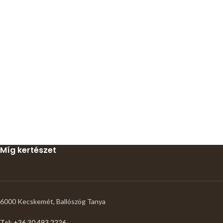
Míg kertészet
6000 Kecskemét, Ballószög Tanya
Tel: +36 30 493 2226