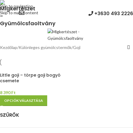
Skip to navigation
+3630 493 2226
Skip to main content
MENÜ
Kezdőlap
Különleges gyümölcstermők
Goji
Little goji – törpe goji bogyó
csemete
8 390
Ft
OPCIÓK VÁLASZTÁSA
SZŰRŐK