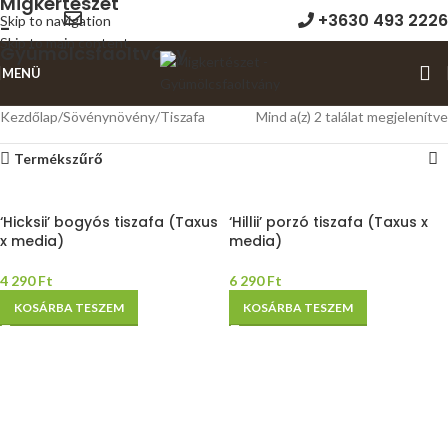
+3630 493 2226
Skip to navigation
Skip to main content
MENÜ
Kezdőlap
Sövénynövény
Tiszafa
Mind a(z) 2 találat megjelenítve
Termékszűrő
‘Hicksii’ bogyós tiszafa (Taxus
‘Hillii’ porzó tiszafa (Taxus x
x media)
media)
4 290
Ft
6 290
Ft
KOSÁRBA TESZEM
KOSÁRBA TESZEM