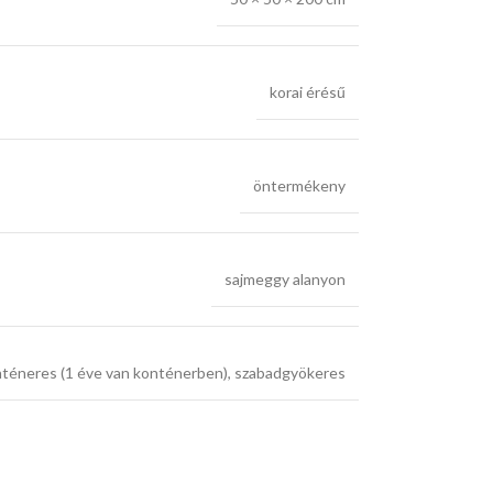
korai érésű
öntermékeny
sajmeggy alanyon
téneres (1 éve van konténerben)
,
szabadgyökeres