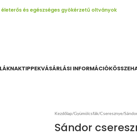
, életerős és egészséges gyökérzetű oltványok
OLÁKNAK
TIPPEK
VÁSÁRLÁSI INFORMÁCIÓK
ÖSSZEH
Kezdőlap
Gyümölcsfák
Cseresznye
Sándor
Sándor cseresz