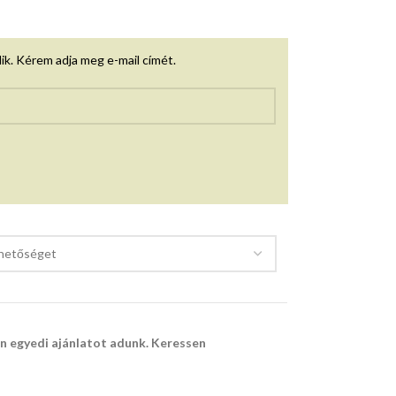
lik. Kérem adja meg e-mail címét.
 egyedi ajánlatot adunk. Keressen