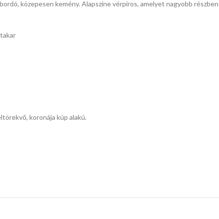
, bordó, közepesen kemény. Alapszíne vérpiros, amelyet nagyobb részben
takar
ltörekvő, koronája kúp alakú.