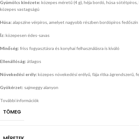
Gyümölcs kinézete:
közepes méretű (4 g), héja bordó, húsa sötétpiros
közepes vastagságú
Húsa:
alapszíne vérpiros, amelyet nagyobb részben bordópiros fedőszín 
Íz:
közepesen édes-savas
Minőség:
friss fogyasztásra és konyhai felhasználásra is kiváló
Ellenállóság:
átlagos
Növekedési erély:
közepes növekedési erélyű, fája ritka ágrendszerű, fe
Gyökérzet:
sajmeggy alanyon
További információk
TÖMEG
MÉRETEK