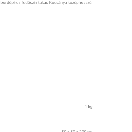
 bordópiros fedőszín takar. Kocsánya középhosszú,
1 kg
50 × 50 × 200 cm