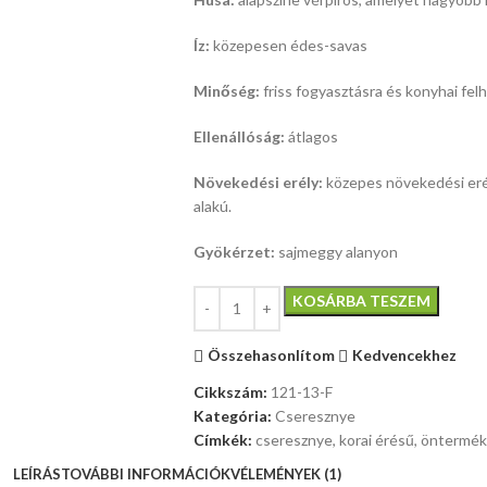
Íz:
közepesen édes-savas
Minőség:
friss fogyasztásra és konyhai felh
Ellenállóság:
átlagos
Növekedési erély:
közepes növekedési erél
alakú.
Gyökérzet:
sajmeggy alanyon
KOSÁRBA TESZEM
Összehasonlítom
Kedvencekhez
Cikkszám:
121-13-F
Kategória:
Cseresznye
Címkék:
cseresznye
,
korai érésű
,
öntermé
LEÍRÁS
TOVÁBBI INFORMÁCIÓK
VÉLEMÉNYEK (1)