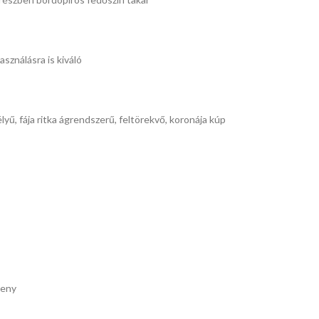
asználásra is kiváló
yű, fája ritka ágrendszerű, feltörekvő, koronája kúp
keny