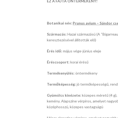
EZ A FAJTA ÖNTERMÉKENY!
Botanikai név:
Prunus avium – Sándor cs
Származás:
Hazai származású (A “Bigarreau 
keresztezésével állították elő)
Érés idő:
május vége-június eleje
Éréscsoport:
korai érésű
Termékenyülés:
öntermékeny
Termőképesség:
jó termőképességű, rend
Gyümölcs kinézete:
közepes méretű (4 g),
kemény. Alapszíne vérpiros, amelyet nagyo
középhosszú, közepes vastagságú
Húsa:
alapszíne vérpiros, amelyet nagyobb 