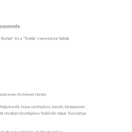
eresznyefa
Burlat” és a “Stella” cseresznye fajták
szeresen és bőven terem
 héja bordó, húsa sötétpiros, bordó, közepesen
bb részben bordópiros fedőszín takar. Kocsánya
részben bordópiros fedőszín takar