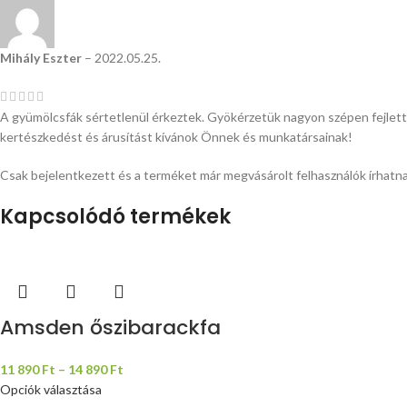
Mihály Eszter
–
2022.05.25.
A gyümölcsfák sértetlenül érkeztek. Gyökérzetük nagyon szépen fejlett
kertészkedést és árusítást kívánok Önnek és munkatársainak!
Csak bejelentkezett és a terméket már megvásárolt felhasználók írhatn
Kapcsolódó termékek
Amsden őszibarackfa
11 890
Ft
–
14 890
Ft
Opciók választása