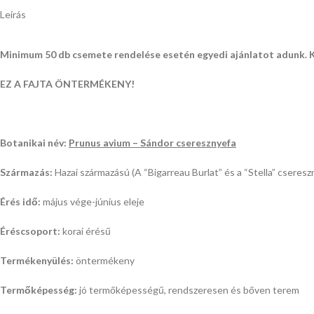
Leírás
Minimum 50 db csemete rendelése esetén egyedi ajánlatot adunk. 
EZ A FAJTA ÖNTERMÉKENY!
Botanikai név:
Prunus avium – Sándor cseresznyefa
Származás:
Hazai származású (A “Bigarreau Burlat” és a “Stella” csereszn
Érés idő:
május vége-június eleje
Éréscsoport:
korai érésű
Termékenyülés:
öntermékeny
Termőképesség:
jó termőképességű, rendszeresen és bőven terem