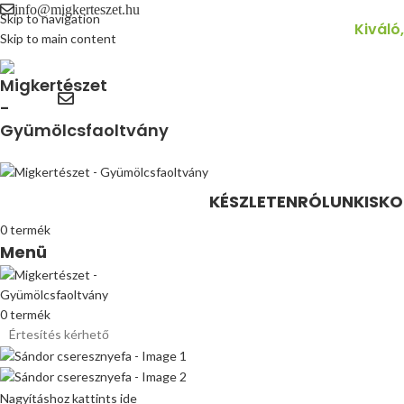
info@migkerteszet.hu
Skip to navigation
Kiváló
Skip to main content
KÉSZLETEN
RÓLUNK
ISK
0
termék
Menü
0
termék
Értesítés kérhető
Nagyításhoz kattints ide