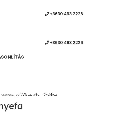
+3630 493 2226
+3630 493 2226
ASONLÍTÁS
 cseresznyefa
Vissza a termékekhez
nyefa